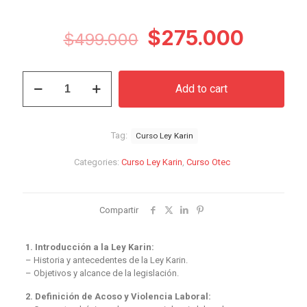
Original
Curren
$
275.000
$
499.000
price
price
was:
is:
Curso
Add to cart
Ley
$499.000.
$275.0
Karin
quantity
Tag:
Curso Ley Karin
Categories:
Curso Ley Karin
,
Curso Otec
Compartir
1. Introducción a la Ley Karin:
– Historia y antecedentes de la Ley Karin.
– Objetivos y alcance de la legislación.
2. Definición de Acoso y Violencia Laboral: