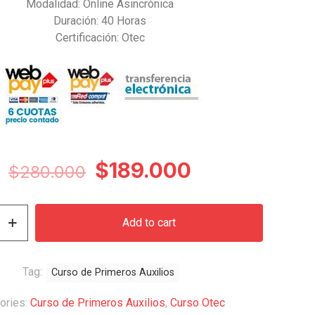
Modalidad: Online Asincrónica
Duración: 40 Horas
Certificación: Otec
Original
Current
$
189.000
$
280.000
price
price
was:
is:
Add to cart
$280.000.
$189.000.
Tag:
Curso de Primeros Auxilios
ories:
Curso de Primeros Auxilios
,
Curso Otec