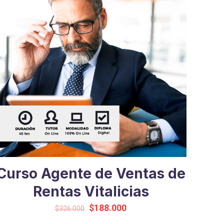
Curso Agente de Ventas de
Rentas Vitalicias
Original
Current
$
188.000
$
326.000
price
price