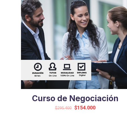
Curso de Negociación
Original
Current
$
154.000
$
295.400
price
price
was:
is: