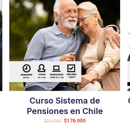
Curso Sistema de
Pensiones en Chile
Original
Current
$
176.000
$
216.000
price
price