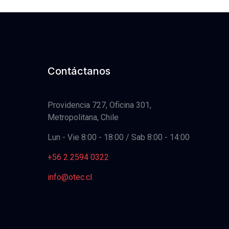
was:
is:
$326.000.
$188.000.
Contáctanos
Providencia 727, Oficina 301,
Metropolitana, Chile
Lun - Vie 8:00 - 18:00 / Sab 8:00 - 14:00
+56 2 2594 0322
info@otec.cl