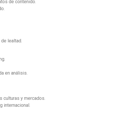
atos de contenido.
do.
 de lealtad.
ng.
a en análisis.
s culturas y mercados.
g internacional.