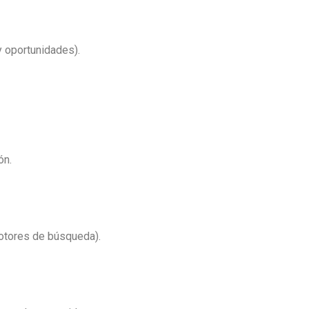
y oportunidades).
ón.
otores de búsqueda).