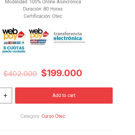
Modalidad: 100% Online Asincrónica
Duración: 80 Horas
Certificación: Otec
Original
Current
$
199.000
$
402.000
price
price
was:
is:
Add to cart
$402.000.
$199.000.
Category:
Curso Otec