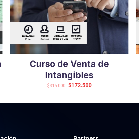
n
Curso de Venta de
Intangibles
Original
Current
$
172.500
$
315.000
price
price
was:
is:
$315.000.
$172.500.
cación
Partners