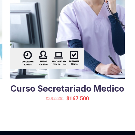
Curso Secretariado Medico
Original
Current
$
167.500
$
387.000
price
price
was:
is:
$387.000.
$167.500.