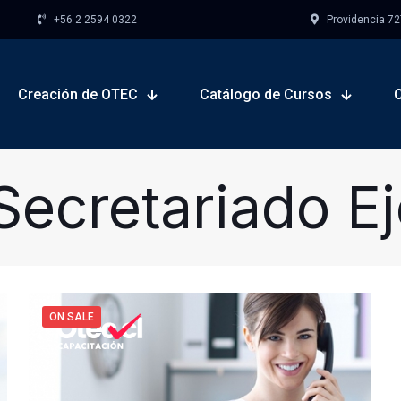
+56 2 2594 0322
Providencia 727,
Creación de OTEC
Catálogo de Cursos
Secretariado Ej
ON SALE