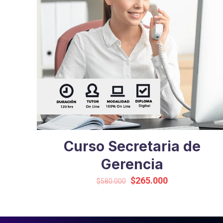
Curso Secretaria de
Gerencia
Original
Current
$
265.000
$
580.000
price
price
was:
is:
$580.000.
$265.000.