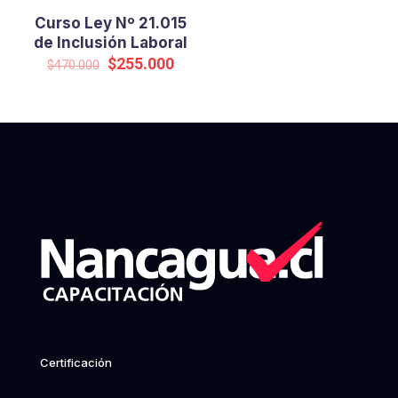
Curso Ley Nº 21.015
de Inclusión Laboral
Original
Current
$
255.000
$
470.000
price
price
was:
is:
$470.000.
$255.000.
Certificación