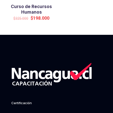
Curso de Recursos
Humanos
Original
Current
$
198.000
$
325.000
price
price
was:
is:
$325.000.
$198.000.
Certificación