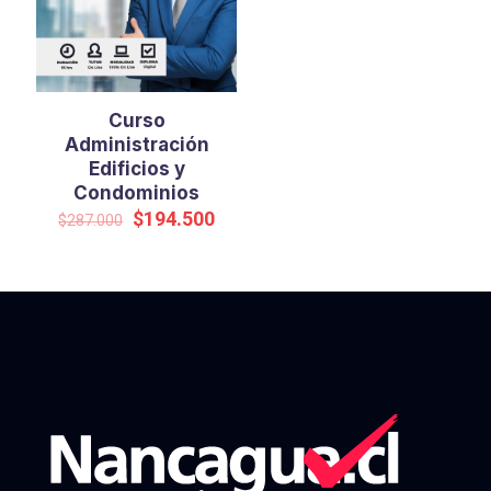
Curso
Administración
Edificios y
Condominios
Original
Current
$
194.500
$
287.000
price
price
was:
is:
$287.000.
$194.500.