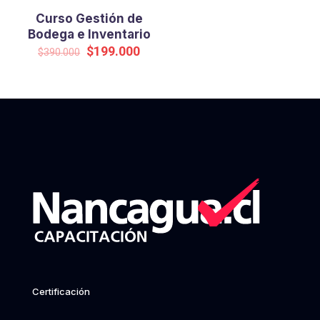
Curso Gestión de
Bodega e Inventario
Original
Current
$
199.000
$
390.000
price
price
was:
is:
$390.000.
$199.000.
Certificación