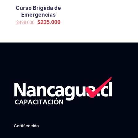
Curso Brigada de
Emergencias
Original
Current
$
235.000
$
498.000
price
price
was:
is:
$498.000.
$235.000.
Certificación